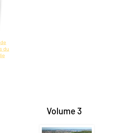
 de
s du
lie
Volume 3