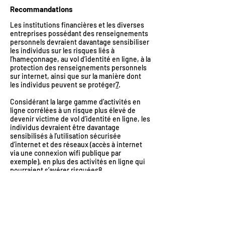
Recommandations
Les institutions financières et les diverses
entreprises possédant des renseignements
personnels devraient davantage sensibiliser
les individus sur les risques liés à
l’hameçonnage, au vol d’identité en ligne, à la
protection des renseignements personnels
sur internet, ainsi que sur la manière dont
les individus peuvent se protéger
7
.
Considérant la large gamme d’activités en
ligne corrélées à un risque plus élevé de
devenir victime de vol d’identité en ligne, les
individus devraient être davantage
sensibilisés à l’utilisation sécurisée
d’internet et des réseaux (accès à internet
via une connexion wifi publique par
exemple), en plus des activités en ligne qui
pourraient s’avérer risquées
8
.
Limites des études
Les quelques études qui se sont attardées
sur la victimisation au vol d’identité en ligne
se sont principalement appuyées sur la