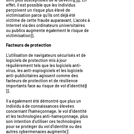
effet, il est possible que les individus
perçoivent un risque plus élevé de
victimisation parce qu’ils ont déjà été
victime de cette fraude auparavant. L’accès à
Internet via des ordinateurs universitaires
ou publics augmente également le risque de
victimisation
11
.
Facteurs de protection
L’utilisation de navigateurs sécurisés et de
logiciels de protection mis à jour
régulièrement tels que les logiciels anti-
virus, les anti-espiogiciels et les logiciels
anti-publicitaires agissent comme des
facteurs de protection et de résilience
importants face au risque de vol d’identité
9
11
.
Il a également été démontré que plus un
individu à de connaissances élevées
concernant l’hameçonnage, le vol d’identité
et les technologies anti-hameçonnage, plus
son intention d’utiliser ces technologies
pour se protéger du vol d’identité ou des
autres cybermenaces augmente
7
.