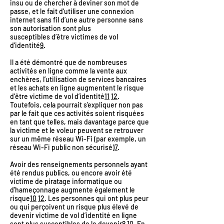
insu ou de chercher à deviner son mot de
passe, et le fait d’utiliser une connexion
internet sans fil d’une autre personne sans
son autorisation sont plus
susceptibles d’être victimes de vol
d’identité
9
.
Il a été démontré que de nombreuses
activités en ligne comme la vente aux
enchères, l’utilisation de services bancaires
et les achats en ligne augmentent le risque
d’être victime de vol d’identité
11
12
.
Toutefois, cela pourrait s’expliquer non pas
par le fait que ces activités soient risquées
en tant que telles, mais davantage parce que
la victime et le voleur peuvent se retrouver
sur un même réseau Wi-Fi (par exemple, un
réseau Wi-Fi public non sécurisé)
7
.
Avoir des renseignements personnels ayant
été rendus publics, ou encore avoir été
victime de piratage informatique ou
d’hameçonnage augmente également le
risque
10
12
. Les personnes qui ont plus peur
ou qui perçoivent un risque plus élevé de
devenir victime de vol d’identité en ligne
sont plus susceptibles de le devenir
8
10
. En