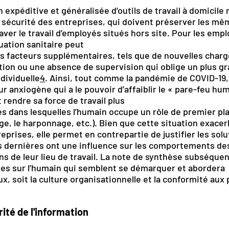
on expéditive et généralisée d’outils de travail à domicil
 sécurité des entreprises, qui doivent préserver les m
ver le travail d’employés situés hors site. Pour les empl
uation sanitaire peut
s facteurs supplémentaires, tels que de nouvelles charge
ation ou une absence de supervision qui oblige un plus g
dividuelle
4
. Ainsi, tout comme la pandémie de COVID-19, 
 anxiogène qui a le pouvoir d’affaiblir le « pare-feu hum
 rendre sa force de travail plus
s dans lesquelles l’humain occupe un rôle de premier plan
e, le harponnage, etc.). Bien que cette situation exacer
eprises, elle permet en contrepartie de justifier les sol
s dernières ont une influence sur les comportements de
 de leur lieu de travail. La note de synthèse subséquen
ées sur l’humain qui semblent se démarquer et abordera
, soit la culture organisationnelle et la conformité aux 
ité de l'information