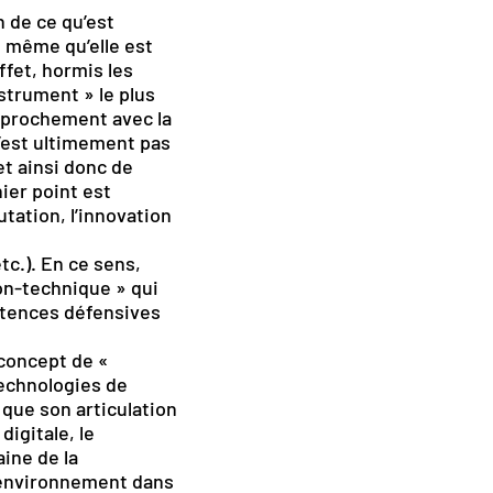
n de ce qu’est
e même qu’elle est
ffet, hormis les
strument » le plus
pprochement avec la
’est ultimement pas
et ainsi donc de
ier point est
tation, l’innovation
tc.). En ce sens,
on-technique » qui
pétences défensives
 concept de «
technologies de
 que son articulation
digitale, le
ine de la
 environnement dans