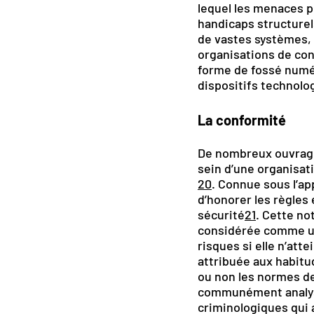
lequel les menaces p
handicaps structurel
de vastes systèmes, 
organisations de con
forme de fossé numér
dispositifs technolo
La conformité
De nombreux ouvrage
sein d’une organisat
20
. Connue sous l’app
d’honorer les règles
sécurité
21
. Cette no
considérée comme un 
risques si elle n’at
attribuée aux habitud
ou non les normes de
communément analysé
criminologiques qui 