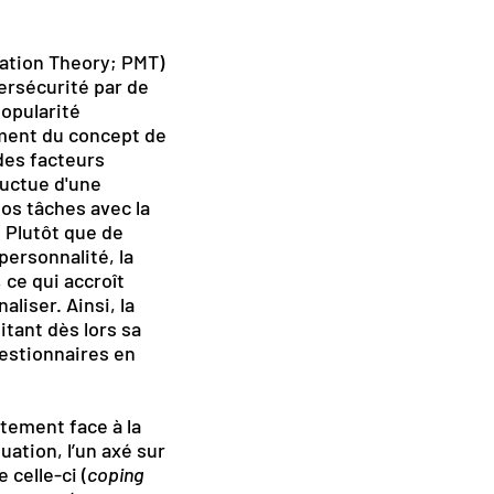
vation Theory; PMT)
ersécurité par de
popularité
ement du concept de
des facteurs
luctue d'une
nos tâches avec la
. Plutôt que de
personnalité, la
 ce qui accroît
aliser. Ainsi, la
itant dès lors sa
 gestionnaires en
rtement face à la
ation, l’un axé sur
e celle-ci (
coping