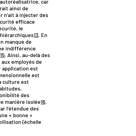
 autoréalisatrice, car
ait ainsi de
 n’ait à injecter des
écurité efficace
curité, le
 hiérarchiques
13
. En
’un manque de
ne indifférence
 15
. Ainsi, au-delà des
t aux employés de
 application est
imensionnelle est
 culture est
habitudes,
nibilité des
 de manière isolée
16
.
ar l’étendue des
’une « bonne »
lisation (échelle