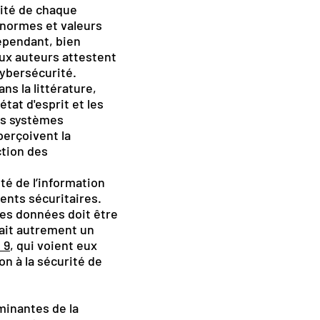
alité de chaque
 normes et valeurs
ependant, bien
eux auteurs attestent
cybersécurité.
ns la littérature,
tat d'esprit et les
rs systèmes
perçoivent la
ction des
té de l’information
ents sécuritaires.
des données doit être
erait autrement un
, 9
, qui voient eux
n à la sécurité de
minantes de la