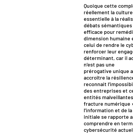
Quoique cette complex
réellement la cultur
essentielle à la réal
débats sémantiques q
efficace pour remédi
dimension humaine es
celui de rendre le cy
renforcer leur engag
déterminant, car il 
n’est pas une
prérogative unique au
accroître la résilie
reconnait l’impossib
des entreprises et c
entités malveillante
fracture numérique » 
l'information et de l
initiale se rapporte 
comprendre en terme
cybersécurité actue