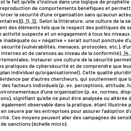
est le fait qu’elle s’insinue dans une logique de prophétie
a reproduction de comportements bénéfiques et permettr
rcer la sécurité d’une organisation sans qu’aucun acteur
entaires
10, 11, 12
. Selon la littérature, une culture de la s
ent des éléments tels que le respect des politiques de sé
 activité suspecte et un engagement à tous les niveaux
e inadéquate ou « négative » serait surtout ponctuée d
sécurité (vulnérabilités, menaces, protocoles, etc.), d’u
s internes et de carences au niveau de la conformité
1, 14,
tementales, instaurer une culture de la sécurité perme
des pratiques de cybersécurité et de comprendre que leur
e plan individuel qu’organisationnel
1
. Cette qualité plurid
idence par d’autres chercheurs, qui soutiennent que la
r des facteurs individuels (p. ex. perceptions, attitude, 
vironnementaux d’une organisation (p. ex. normes, dispo
ons), signifiant qu’elle ne peut être analysée ou altérée
également observable dans la pratique, étant illustrée p
en oeuvre par les entreprises pour assurer l’adoption d
rité. Ces moyens peuvent aller des campagnes de sensibi
 de sanctions (échelle micro).