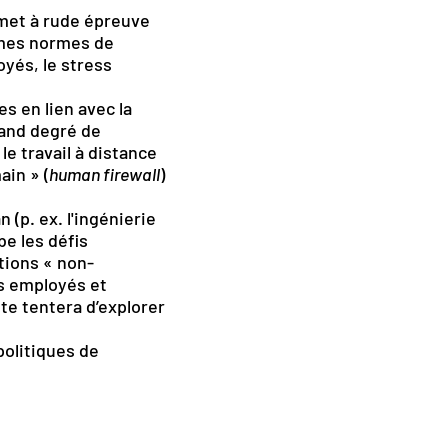
e met à rude épreuve
êmes normes de
oyés, le stress
s en lien avec la
rand degré de
le travail à distance
ain » (
human firewall
)
 (p. ex. l'ingénierie
be les défis
utions « non-
s employés et
te tentera d’explorer
politiques de