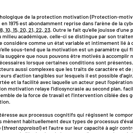
ychologique de la protection motivation (Protection-moti
en 1975 est abondamment reprise dans l’arène de la cyb
 8, 10, 15, 20, 21, 22, 23
. Outre le fait qu’elle jouisse d’une 
u milieu académique, celle-ci se distingue par son trait
lle considère comme un état variable et intimement lié à 
u’elle sous-tend que la motivation est un paramètre qui f
 cela suggère que nous pouvons être motivés à accomplir 
 nécessaires lorsque certaines conditions sont présentes
cteurs aussi complexes que les traits de caractère et de 
rs d'action tangibles sur lesquels il est possible d'agir,
ée et la facilité avec laquelle un acteur peut l’opérationn
ion motivation relaye l’idiosyncrasie au second plan, facil
semble de la force de travail et l'intervention ciblée des
tion.
intéresse aux processus cognitifs qui régissent le compo
s mènent habituellement deux types de processus d'évalu
 (
threat appraisal
) et l'autre sur leur capacité à agir contr