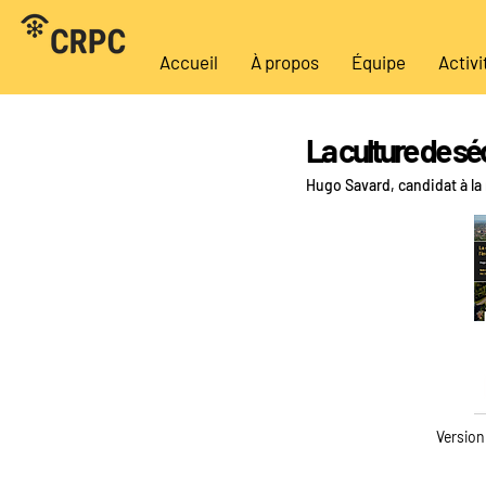
Accueil
À propos
Équipe
Activi
La culture de sé
Hugo Savard, candidat à la
Version