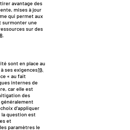
 tirer avantage des
ente, mises à jour
isme qui permet aux
nt surmonter une
 ressources sur des
18
.
té sont en place au
s à ses exigences
19,
ce « au fait
iques internes de
e, car elle est
itigation des
st généralement
 choix d’appliquer
 la question est
es et
 les paramètres le