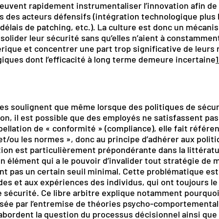
euvent rapidement instrumentaliser l’innovation afin de
s des acteurs défensifs (intégration technologique plus l
délais de patching, etc.). La culture est donc un mécan
solider leur sécurité sans qu’elles n’aient à constamme
ique et concentrer une part trop significative de leurs
giques dont l’efficacité à long terme demeure incertaine
s soulignent que même lorsque des politiques de sécuri
ion, il est possible que des employés ne satisfassent pa
ellation de « conformité » (compliance), elle fait référen
 et/ou les normes », donc au principe d’adhérer aux polit
tion est particulièrement prépondérante dans la littératur
élément qui a le pouvoir d’invalider tout stratégie de m
teint pas un certain seuil minimal. Cette problématique e
es et aux expériences des individus, qui ont toujours le
 sécurité. Ce libre arbitre explique notamment pourquoi
e par l’entremise de théories psycho-comportemental
abordent la question du processus décisionnel ainsi que