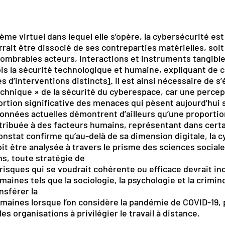
stème virtuel dans lequel elle s’opère, la cybersécurité es
rait être dissocié de ses contreparties matérielles, so
ombrables acteurs, interactions et instruments tangible
is la sécurité technologique et humaine, expliquant de ce
s d’interventions distincts
1
. Il est ainsi nécessaire de 
chnique » de la sécurité du cyberespace, car une perce
ortion significative des menaces qui pèsent aujourd’hui 
onnées actuelles démontrent d’ailleurs qu’une proporti
tribuée à des facteurs humains, représentant dans certa
constat confirme qu’au-delà de sa dimension digitale, la 
it être analysée à travers le prisme des sciences sociale
ns, toute stratégie de
risques qui se voudrait cohérente ou efficace devrait in
aines tels que la sociologie, la psychologie et la criminol
nsférer la
maines lorsque l’on considère la pandémie de COVID-19,
les organisations à privilégier le travail à distance.