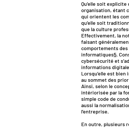
Qu’elle soit explicit
organisation, étant 
qui orientent les c
qu’elle soit traditi
que la culture profe
Effectivement, la not
faisant généralement
comportements des m
informatiques
5
. Con
cybersécurité et s’a
informations digital
Lorsqu’elle est bien 
au sommet des priori
Ainsi, selon le conce
intériorisée par la f
simple code de condu
aussi la normalisati
l’entreprise.
En outre, plusieurs 