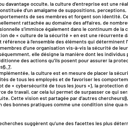
e ou davantage occulte, la culture d’entreprise est une ré
constituée d'un amalgame de suppositions, perceptions,
omportements de ses membres et forgent son identité. C
onnellement rattachée au domaine des affaires, de nombr
ssionnelle s’immisce également dans le continuum de la 
ion de « culture de la sécurité » en est une récurrente da
 référence à l’ensemble des éléments qui déterminent l'é
embres d’une organisation vis-à-vis la sécurité de leu
séquemment, elle désigne la manière dont les individus 
dditionne des actions qu’ils posent pour assurer la prote
es
6, 7
.
implémentée, la culture est en mesure de placer la sécuri
tés de tous les employés et de favoriser les comportem
pt de « cybersécurité de tous les jours »
1
, la protection 
orce de travail, car cela lui permet de surpasser ce qui s
ite. Cette vision est partagée par d’autres chercheurs
8
on des bonnes pratiques comme une condition sine qua no
recherches suggèrent qu’une des facettes les plus déter