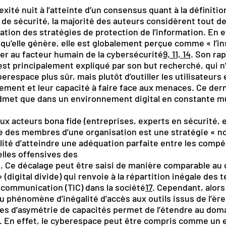
ité nuit à l’atteinte d’un consensus quant à la définitio
e de sécurité, la majorité des auteurs considèrent tout d
isation des stratégies de protection de l’information. En e
u’elle génère, elle est globalement perçue comme « l’in
er au facteur humain de la cybersécurité
9, 11, 14
. Son ra
t principalement expliqué par son but recherché, qui n
berespace plus sûr, mais plutôt d’outiller les utilisateurs 
ement et leur capacité à faire face aux menaces. Ce dern
admet que dans un environnement digital en constante mu
x acteurs bona fide (entreprises, experts en sécurité, e
nce des membres d’une organisation est une stratégie « n
ilité d’atteindre une adéquation parfaite entre les com
elles offensives des
s. Ce décalage peut être saisi de manière comparable au
(digital divide) qui renvoie à la répartition inégale des 
a communication (TIC) dans la société
17
. Cependant, alors
au phénomène d’inégalité d’accès aux outils issus de l’ère 
s d’asymétrie de capacités permet de l’étendre au doma
l. En effet, le cyberespace peut être compris comme un