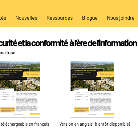
tés
Nouvelles
Ressources
Blogue
Nous joindre
curité et la conformité à l'ère de l'informati
 maîtrise
 téléchargeable en français
Version en anglais (bientôt disponible)