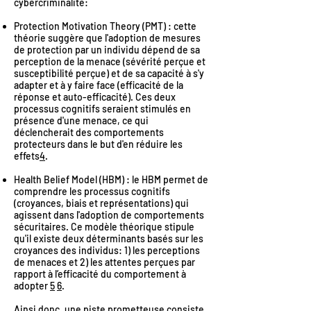
cybercriminalité:
Protection Motivation Theory (PMT) : cette
théorie suggère que l'adoption de mesures
de protection par un individu dépend de sa
perception de la menace (sévérité perçue et
susceptibilité perçue) et de sa capacité à s'y
adapter et à y faire face (efficacité de la
réponse et auto-efficacité). Ces deux
processus cognitifs seraient stimulés en
présence d'une menace, ce qui
déclencherait des comportements
protecteurs dans le but d'en réduire les
effets
4
.
Health Belief Model (HBM) : le HBM permet de
comprendre les processus cognitifs
(croyances, biais et représentations) qui
agissent dans l'adoption de comportements
sécuritaires. Ce modèle théorique stipule
qu'il existe deux déterminants basés sur les
croyances des individus: 1) les perceptions
de menaces et 2) les attentes perçues par
rapport à l’efficacité du comportement à
adopter
5
6
.
Ainsi donc, une piste prometteuse consiste