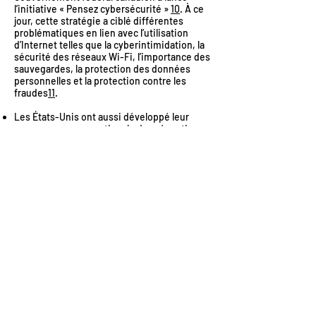
l’initiative « Pensez cybersécurité »
10
. À ce
jour, cette stratégie a ciblé différentes
problématiques en lien avec l’utilisation
d’Internet telles que la cyberintimidation, la
sécurité des réseaux Wi-Fi, l’importance des
sauvegardes, la protection des données
personnelles et la protection contre les
fraudes
11
.
Les États-Unis ont aussi développé leur
propre campagne nationale de prévention
de la cybercriminalité nommée « Stop.
Think. Connect »
12
, le but étant de
sensibiliser la population aux risques
potentiels de l’utilisation d’Internet. Cette
campagne, similaire à celle du Canada, vise
aussi à informer le public des moyens à leur
disposition pour se protéger et à encourager
l’adoption de comportements sécuritaires
en ligne.
En Australie, le gouvernement a lancé la
campagne Scamwatch sous la direction de
l’Australian Competition and Consumer
Commission (ACCC). La campagne de
prévention met l’emphase sur les divers