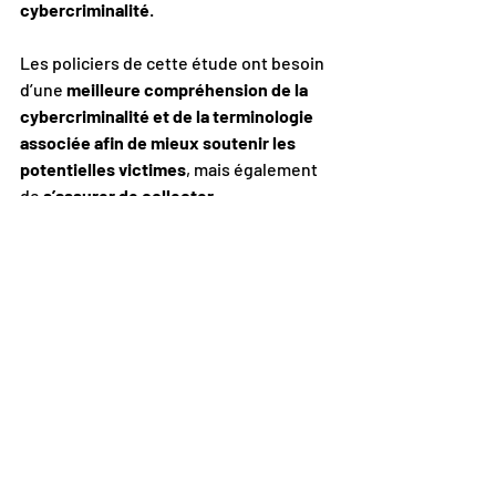
cybercriminalité
.
Les policiers de cette étude ont besoin 
d’une 
meilleure compréhension de la 
cybercriminalité et de la terminologie 
associée afin de mieux soutenir les 
potentielles victimes
, mais également 
de 
s’assurer de collecter 
adéquatement les preuves nécessaires 
au processus d’enquête
. Ce dernier 
point est d’autant plus important que 
les policiers 
se sentent souvent 
impuissants face à la cybercriminalité
en raison du faible taux d’arrestation 
des cybercriminels.
Les auteurs suggèrent qu’une 
meilleure formation
, comprenant des 
techniques d’éducation immersive et 