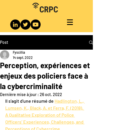
Post
Fyscillia
14 sept. 2022
Perception, expériences et
enjeux des policiers face à
la cybercriminalité
Dernière mise à jour :
26 oct. 2022
Il s'agit d'une résumé de 
Hadlington, L., 
Lumsen, K., Black, A. et Ferra, F. (2018). 
A Qualitative Exploration of Police 
Officers’ Experiences, Challenges, and 
Perceptions of Cybercrime.