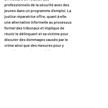
professionnels de la sécurité avec des 
jeunes dans un programme d’emploi. La 
justice réparatrice offre, quant à elle, 
une alternative informelle au processus 
formel des tribunaux et implique de 
réunir le délinquant et sa victime pour 
discuter des dommages causés par le 
crime ainsi que des mesures pour y 
remédier et assister le délinquant dans 
sa réhabilitation. Tenir les délinquants 
responsables de leur crime permettrait 
de les réintégrer socialement et 
faciliter la réconciliation et la guérison. 
Étant donné la nature de la 
cybercriminalité, mettre les 
délinquants en présence de leurs 
victimes peut s’avérer une tâche ardue. 