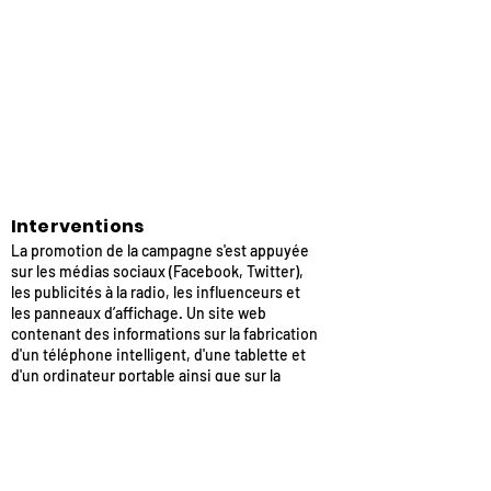
Interventions
La promotion de la campagne s'est appuyée
sur les médias sociaux (Facebook, Twitter),
les publicités à la radio, les influenceurs et
les panneaux d’affichage. Un site web
contenant des informations sur la fabrication
d'un téléphone intelligent, d'une tablette et
d'un ordinateur portable ainsi que sur la
façon de les protéger a également été lancé.
L'utilisation de la fonction antivol a été
encouragée dans les écoles et pour les
personnes âgées.