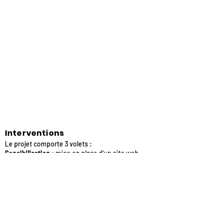
Interventions
Le projet comporte 3 volets :
Sensibilisation
: mise en place d’un site web
ainsi que d’ateliers et formations sur les
risques en ligne rencontrés par les mineurs.
Service de signalement (
Hotline
)
:
Signalement du contenu illégal et du
contenu ne convenant pas aux enfants.
Service d’assistance (téléphonique et en
ligne sur le site Web, ou sur Facebook)
: ligne