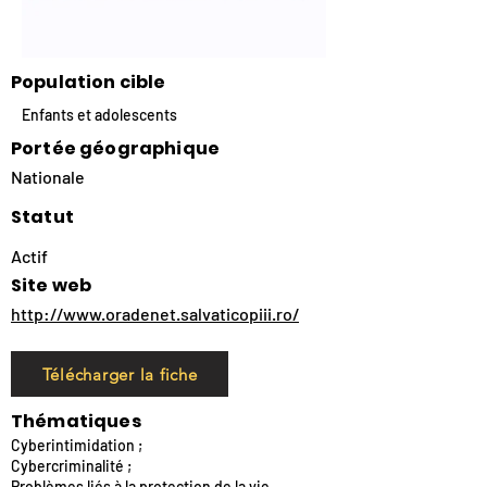
Population cible
Enfants et adolescents
Portée géographique
Nationale
Statut
Actif
Site web
http://www.oradenet.salvaticopiii.ro/
Télécharger la fiche
Thématiques
Cyberintimidation ;
Cybercriminalité ;
Problèmes liés à la protection de la vie