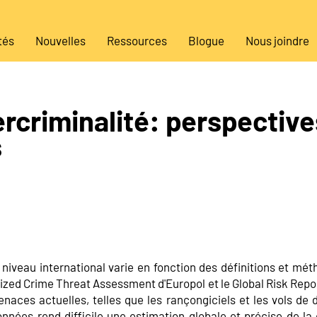
tés
Nouvelles
Ressources
Blogue
Nous joindre
ercriminalité: perspective
s
niveau international varie en fonction des définitions et méth
ized Crime Threat Assessment d'Europol et le Global Risk Re
naces actuelles, telles que les rançongiciels et les vols de 
nées rend difficile une estimation globale et précise de la 