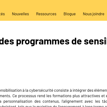
tés
Nouvelles
Ressources
Blogue
Nous joindre
 des programmes de sensib
nsibilisation à la cybersécurité consiste à intégrer des éléme
ments. Ce processus rend les formations plus attractives e
a personnalisation des contenus, l'alignement avec les tâc
ubsistent, tels que le maintien de l'engagement à long terme et