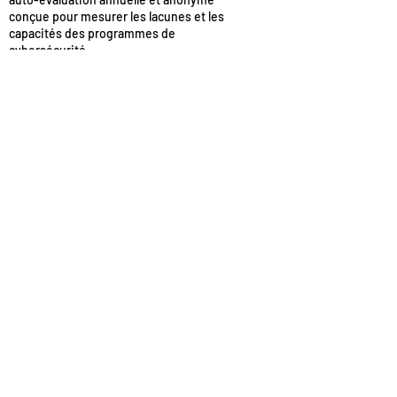
conçue pour mesurer les lacunes et les
capacités des programmes de
cybersécurité.
Election Cyber Tabletop in a Box:
outil
comprenant des exercices, des scénarios,
des sujets de discussion et des références
et ressources en matière de cybersécurité.
Cyber Threats to K-12 Remote Learning
Education:
fiche d’information pour les
professionnels de l’éducation comprenant
les meilleures pratiques en matière de
cybersécurité pour l'enseignement à
distance.
Le site offre également les
ressources
nécessaires pour signaler
les rançongiciels
auprès des autorités compétentes, comme
le FBI ou le CISA.
Évaluation
Aucune évaluation formelle n’a encore été
faite du programme StopRansomware.
Résultats et impacts